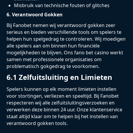
Misbruik van technische fouten of glitches
6. Verantwoord Gokken
Bij Fanobet nemen wij verantwoord gokken zeer
serieus en bieden verschillende tools om spelers te
helpen hun spelgedrag te controleren. Wij moedigen
alle spelers aan om binnen hun financiële
mogelijkheden te blijven. Ons fano bet casino werkt
samen met professionele organisaties om
problematisch gokgedrag te voorkomen.
6.1 Zelfuitsluiting en Limieten
Spelers kunnen op elk moment limieten instellen
voor stortingen, verliezen en speeltijd. Bij Fanobet
respecteren wij alle zelfuitsluitingsverzoeken en
verwerken deze binnen 24 uur. Onze klantenservice
staat altijd klaar om te helpen bij het instellen van
verantwoord gokken tools.