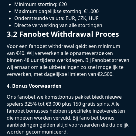
Minimum storting: €20
Maximum dagelijkse storting: €1.000
Ondersteunde valuta: EUR, CZK, HUF
Directe verwerking van alle stortingen
3.2 Fanobet Withdrawal Proces
Voor een fanobet withdrawal geldt een minimum
van €40. Wij verwerken alle opnameverzoeken
binnen 48 uur tijdens werkdagen. Bij Fanobet streven
wij ernaar om alle uitbetalingen zo snel mogelijk te
verwerken, met dagelijkse limieten van €2.500.
4. Bonus Voorwaarden
Ons fanobet welkomstbonus pakket biedt nieuwe
spelers 325% tot €3.000 plus 150 gratis spins. Alle
fanobet bonusses hebben specifieke inzetvereisten
die moeten worden vervuld. Bij fano bet bonus
aanbiedingen gelden altijd voorwaarden die duidelijk
worden gecommuniceerd.