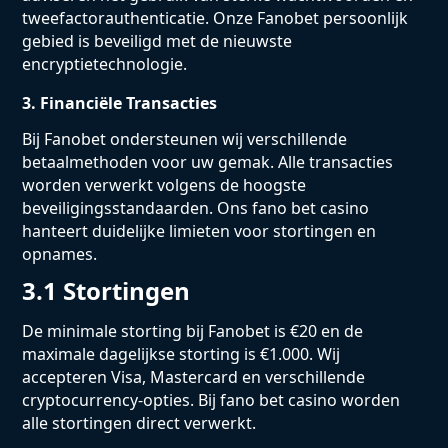
tweefactorauthenticatie. Onze Fanobet persoonlijk
gebied is beveiligd met de nieuwste
encryptietechnologie.
3. Financiële Transacties
Bij Fanobet ondersteunen wij verschillende
betaalmethoden voor uw gemak. Alle transacties
worden verwerkt volgens de hoogste
beveiligingsstandaarden. Ons fano bet casino
hanteert duidelijke limieten voor stortingen en
opnames.
3.1 Stortingen
De minimale storting bij Fanobet is €20 en de
maximale dagelijkse storting is €1.000. Wij
accepteren Visa, Mastercard en verschillende
cryptocurrency-opties. Bij fano bet casino worden
alle stortingen direct verwerkt.